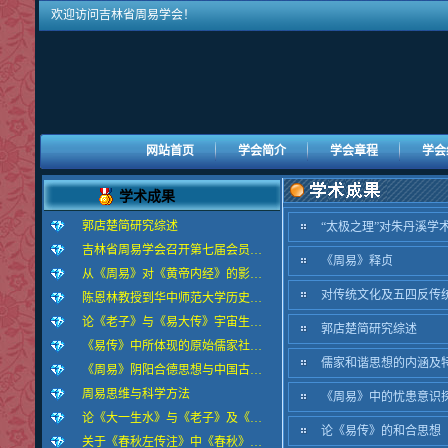
欢迎访问吉林省周易学会！
网站首页
学会简介
学会章程
学会
学术成果
郭店楚简研究综述
“太极之理”对朱丹溪学
吉林省周易学会召开第七届会员…
《周易》释贞
从《周易》对《黄帝内经》的影…
对传统文化及五四反传
陈恩林教授到华中师范大学历史…
论《老子》与《易大传》宇宙生…
郭店楚简研究综述
《易传》中所体现的原始儒家社…
儒家和谐思想的内涵及
《周易》阴阳合德思想与中国古…
周易思维与科学方法
《周易》中的忧患意识
论《大一生水》与《老子》及《…
论《易传》的和合思想
关于《春秋左传注》中《春秋》…