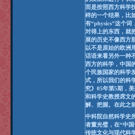
而是按照西方科学
样的一个结果，比
有“physics
”这个词
对得上的东西，就
展的历史不像西方
以不是原始的欧洲
话语来看另外一种
西方的科学，中国
个民族国家的科学
式，所以我们的科
究》05
年第5
期，美
和科学史教授席文的
解、把握。在此之
中科院自然科学史
者董光璧，在“
中国
传统文化与现代科