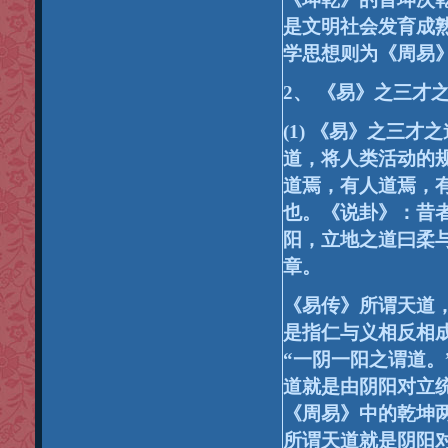
是文明社会发育成
学思想则为《周易
2
、
《易》之三才
(1)
《易》之三才之
道，将人类活动的
道焉，有人道焉，
也。《说卦》：昔
阳，立地之道曰柔
章。
《易传》所谓天道
是指仁与义相反相
“一阴一阳之谓道。
道就是由阴阳对立
《周易》中的乾坤
所谓天道就是阴阳