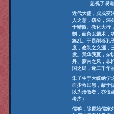
忽视了易
近代大儒，戊戌变
人之意，窈矣，深
于精微。教化大行
制，而杂以霸术，
篡乱。于是削移孔
废，改制之义湮，
发。我华我夏，杂
丹、蒙古之风，非
国之民，遂二千年
朱子生于大统绝学
而少救民患，蔽于
以为治教者，亦仅
考序）
儒学，除原始儒家