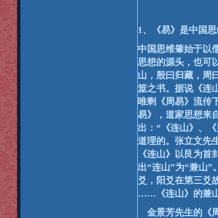
1
、《易》是中国思
中国思维肇始于以
思想的源头，也可
山，殷曰归藏，周曰
筮之书。据说《连
唯剩《周易》流传
易》，道家思想来
出：“
《连山》、《
道理的。张立文先
《连山》以艮为首
出“连山”为“兼山
爻，阳爻在第三爻
……
《连山》的兼
金景芳先生的《周