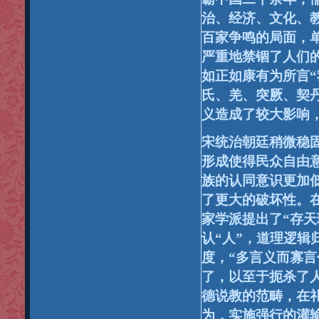
治、经济、文化、
百家争鸣的局面，
严重地禁锢了人们
如正如康有为所言
氏、羌、突厥、契
义造成了较大影响
宋统治朝廷稍微稳
形成使得民众自由
族的认同意识更加
了更大的破坏性。
家学派提出了“
存天
认“
人”
，道理逻辑
度，“多言义而寡
了，以至于扼杀了
德说教的范畴，在
为，实施强行的灌