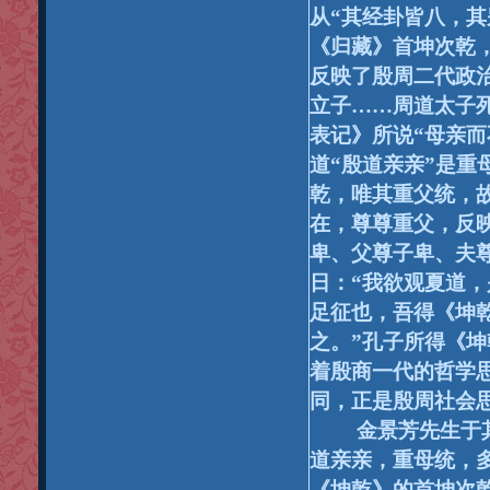
从“
其经卦皆八，其
《归藏》首坤次乾
反映了殷周二代政治
立子……
周道太子
表记》所说“
母亲而
道“
殷道亲亲”
是重
乾，唯其重父统，
在，尊尊重父，反
卑、父尊子卑、夫
日：“
我欲观夏道，
足征也，吾得《坤
之。”
孔子所得《坤
着殷商一代的哲学
同，正是殷周社会
金景芳
先生于
道亲亲，重母统，
《坤乾》的首坤次