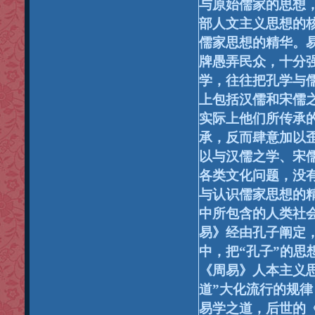
与原始儒家的思想
部人文主义思想的
儒家思想的精华。
牌愚弄民众，十分强
学，往往把孔学与
上包括汉儒和宋儒
实际上他们所传承
承，反而肆意加以
以与汉儒之学、宋儒
各类文化问题，没
与认识儒家思想的
中所包含的人类社
易》经由孔子阐定
中，把“孔子”的思
《周易》人本主义
道”大化流行的规
易学之道，后世的