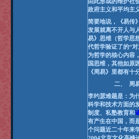
由此形成的维护社
政府主义和平均主
简要地说，《易传
发展就离不开人与
易》思维（哲学思
代哲学验证了的“
对
为哲学的核心内容
国思维，其他如原
《周易》里都有十
二、
周
李约瑟难题是：为
科学和技术方面的
制度、私塾教育和
有产生在中国，而
个问题近二十年来
2004
北京文化高峰