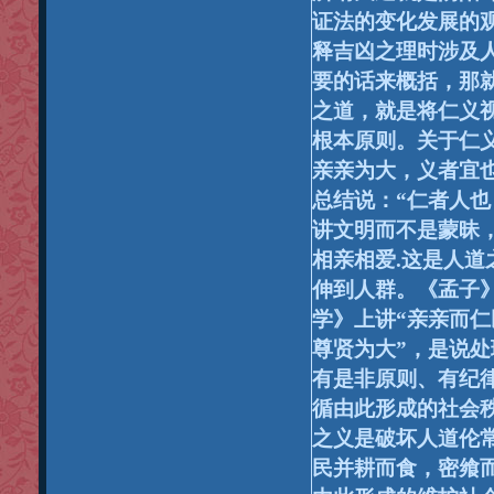
证法的变化发展的
释吉凶之理时涉及
要的话来概括，那就
之道，就是将仁义
根本原则。关于
亲亲为大，义者宜
总结说：“仁者人
讲文明而不是蒙昧
相亲相爱.
这是人道
伸到人群。《孟子
学》上讲“亲亲而仁
尊贤为大”，是说
有是非原则、有纪
循由此形成的社会
之义是破坏人道伦常
民并耕而食，密飨