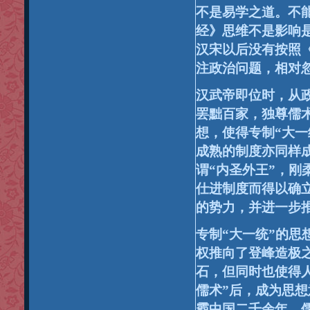
不是易学之道。不
经》思维不是影响
汉宋以后没有按照
注政治问题，相对
汉武帝即位时，从
罢黜百家，独尊儒
想，使得专制“
大一
成熟的制度亦同样
谓“
内圣外王”
，刚
仕进制度而得以确
的势力，并进一步
专制“
大一统”
的思
权推向了登峰造极
石，但同时也使得
儒术”
后，成为思想
霸中国二千余年，