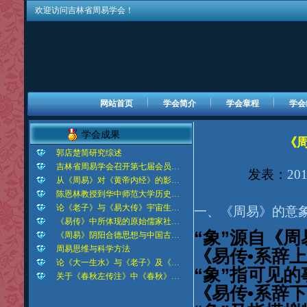
欢迎访问吉林省周易学会！
网站首页
学会简介
学会章程
学会
学会成果
《
郭店楚简研究综述
吉林省周易学会召开第七届会员…
发表：
201
从《周易》对《黄帝内经》的影…
陈恩林教授到华中师范大学历史…
论《老子》与《易大传》宇宙生…
一、《周易》的意
《易传》中所体现的原始儒家社…
“
”
象
源自《周
《周易》阴阳合德思想与中国古…
周易思维与科学方法
•
《易传
系辞上
论《大一生水》与《老子》及《…
“
”
象
指可见的
关于《春秋左传注》中《春秋》…
•
《易传
系辞下