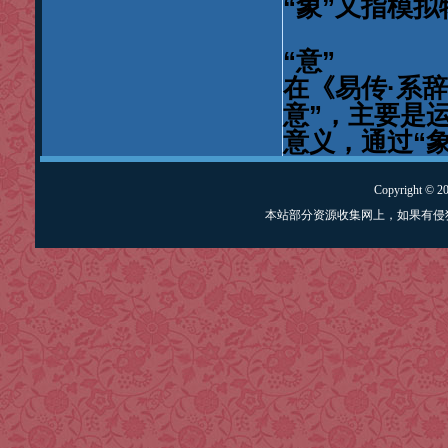
“
”
象
又指模拟
“
”
意
·
在《易传
系辞
”
意
，主要是
“
意义，通过
Copyright © 
本站部分资源收集网上，如果有侵